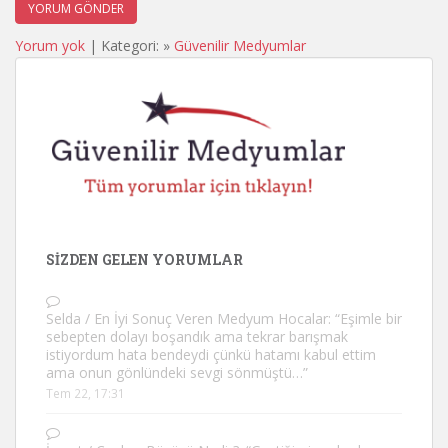
Yorum yok
| Kategori: »
Güvenilir Medyumlar
SIZDEN GELEN YORUMLAR
Selda
/
En İyi Sonuç Veren Medyum Hocalar
: “
Eşimle bir
sebepten dolayı boşandık ama tekrar barışmak
istiyordum hata bendeydi çünkü hatamı kabul ettim
ama onun gönlündeki sevgi sönmüştü…
”
Tem 22, 17:31