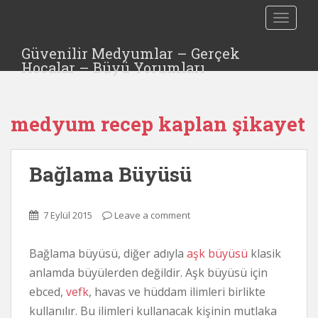
S
TOGGLE
k
i
Güvenilir Medyumlar – Gerçek
p
Hocalar – Büyü Yorumları
t
o
m
medyum recep kaplan şikayet
a
i
n
Bağlama Büyüsü
c
o
n
7 Eylül 2015
Leave a comment
t
e
n
Bağlama büyüsü, diğer adıyla
aşk büyüsü
klasik
t
anlamda büyülerden değildir. Aşk büyüsü için
ebced,
vefk
, havas ve hüddam ilimleri birlikte
kullanılır. Bu ilimleri kullanacak kişinin mutlaka