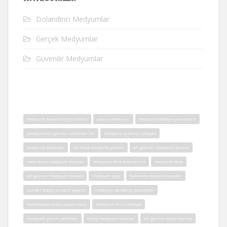
Dolandırıcı Medyumlar
Gerçek Medyumlar
Güvenilir Medyumlar
medyum baransel yorumları
adana medyum
medyum atahan yorumları
medyum ali gürses sahtekar mı
medyum şehmus şikayet
medyum bahtiyar
ali hoca medyum yorum
ali gürses medyum yorum
rotterdam medyum hocalar
medyum tara dolandırıcı
medyum tara
ali gürses medyum şikayet
medyum ayşe
hollanda büyücü hocalar
canbar büyüsü nasıl yapılır
medyum barbaros yorumlar
hollandada büyü yapan hoca
medyum hızır şikayet
medyum yasin sahtekar
lahey medyum hocalar
ali gürses büyü bozma