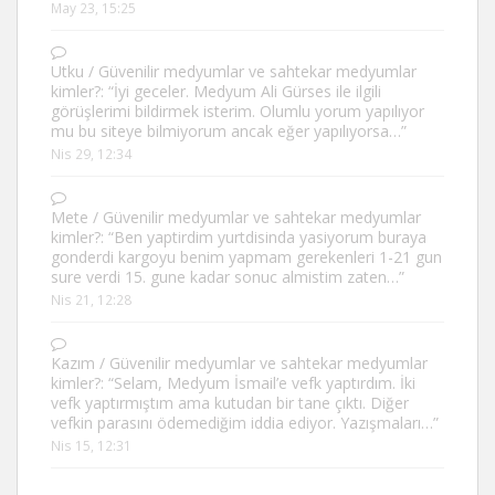
May 23, 15:25
Utku
/
Güvenilir medyumlar ve sahtekar medyumlar
kimler?
: “
İyi geceler. Medyum Ali Gürses ile ilgili
görüşlerimi bildirmek isterim. Olumlu yorum yapılıyor
mu bu siteye bilmiyorum ancak eğer yapılıyorsa…
”
Nis 29, 12:34
Mete
/
Güvenilir medyumlar ve sahtekar medyumlar
kimler?
: “
Ben yaptirdim yurtdisinda yasiyorum buraya
gonderdi kargoyu benim yapmam gerekenleri 1-21 gun
sure verdi 15. gune kadar sonuc almistim zaten…
”
Nis 21, 12:28
Kazım
/
Güvenilir medyumlar ve sahtekar medyumlar
kimler?
: “
Selam, Medyum İsmail’e vefk yaptırdım. İki
vefk yaptırmıştım ama kutudan bir tane çıktı. Diğer
vefkin parasını ödemediğim iddia ediyor. Yazışmaları…
”
Nis 15, 12:31