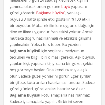
melaikeler 7 gün 24 saat aşık edilecek kişinin
yanında olarak onun gözüne
büyü
yaptıranı
güzel gösterir.
Bağlama büyüsü
, yani aşk
büyüsü 3 hafta içinde etki gösterir. %100 etkili
bir büyüdür. Mübarek ilimlere uygun olduğu için
dine ve ilime uygundur. Yan etkisi yoktur. Ancak
mutlaka doğru hazırlanmalı ve eksiksiz çalışma
yapılmalıdır. Yoksa ters teper. Bu yüzden
bağlama büyüsü
için seçilecek medyumun
tecrübeli ve bilgili biri olması gerekir. Aşk büyüsü
yapılan kişi, yaptıran kişiyi daha bir güzel, çekici,
hoş görmeye başlar. Ona kendi rızasıyla aşık
olur. Sadece güzel yönlerini görür. Eğer ayrılan
bir çiftse, kötü anıları hatırlamaz, unutur. Sadece
güzel günleri, güzel anıları hatırlar ve özler.
Bağlama büyüsü
kötü amaçlarla hazırlanmaz.
Sadece iyi amaçlarla yapılır. Birbirini seven