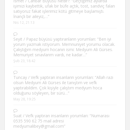
İsmet
/
Canbar Büyüsü Nedir?
: “
Geçtiğimiz aylarda
işimizi kaybettik, ufak bir büfe açtık, tost, sandviç falan
satıyoruz fakat işlerimiz kötü gitmeye başlamıştı.
İnançlı bir aileyiz,…
”
Nis 12, 21:13
Seyit
/
Papaz büyüsü yaptıranların yorumları
: “
Ben iyi
yorum yazmak istiyorum. Memnuniyet yorumu olacak.
Çalıştığım medyum hocanın ismi: Medyum Ali Gürses.
Memuriyet sınavlarım vardı, ne kadar…
”
Şub 23, 18:42
Tuncay
/
Vefk yaptıran insanların yorumları
: “
Allah razı
olsun Medyum Ali Gürses ile tanıştım ve vefk
yaptırabildim. Çok kişiyle çalıştım medyum hoca
olduğunu söyleyen, bir sürü…
”
May 28, 19:25
Suat
/
Vefk yaptıran insanların yorumları
: “
Numarası
0535 590 62 75 mail adresi
medyumalibey@gmail.com
”