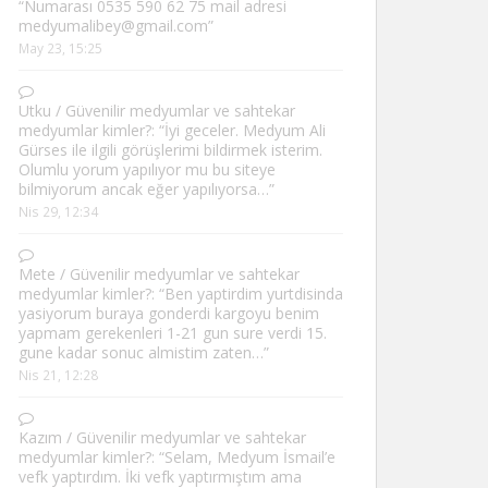
“
Numarası 0535 590 62 75 mail adresi
medyumalibey@gmail.com
”
May 23, 15:25
Utku
/
Güvenilir medyumlar ve sahtekar
medyumlar kimler?
: “
İyi geceler. Medyum Ali
Gürses ile ilgili görüşlerimi bildirmek isterim.
Olumlu yorum yapılıyor mu bu siteye
bilmiyorum ancak eğer yapılıyorsa…
”
Nis 29, 12:34
Mete
/
Güvenilir medyumlar ve sahtekar
medyumlar kimler?
: “
Ben yaptirdim yurtdisinda
yasiyorum buraya gonderdi kargoyu benim
yapmam gerekenleri 1-21 gun sure verdi 15.
gune kadar sonuc almistim zaten…
”
Nis 21, 12:28
Kazım
/
Güvenilir medyumlar ve sahtekar
medyumlar kimler?
: “
Selam, Medyum İsmail’e
vefk yaptırdım. İki vefk yaptırmıştım ama