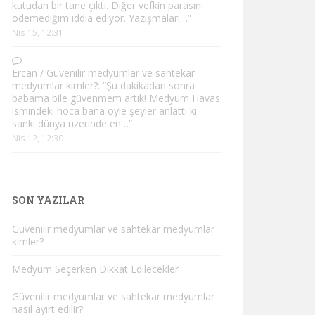
kutudan bir tane çıktı. Diğer vefkin parasını
ödemediğim iddia ediyor. Yazışmaları…
”
Nis 15, 12:31
Ercan
/
Güvenilir medyumlar ve sahtekar
medyumlar kimler?
: “
Şu dakikadan sonra
babama bile güvenmem artık! Medyum Havas
ismindeki hoca bana öyle şeyler anlattı ki
sanki dünya üzerinde en…
”
Nis 12, 12:30
SON YAZILAR
Güvenilir medyumlar ve sahtekar medyumlar
kimler?
Medyum Seçerken Dikkat Edilecekler
Güvenilir medyumlar ve sahtekar medyumlar
nasıl ayırt edilir?