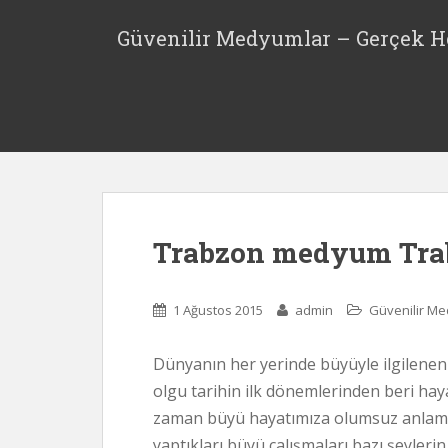
S
k
Güvenilir Medyumlar – Gerçek H
i
p
t
o
m
a
i
n
c
Trabzon medyum Tra
o
n
t
1 Ağustos 2015
admin
Güvenilir M
e
n
Dünyanın her yerinde büyüyle ilgilen
t
olgu tarihin ilk dönemlerinden beri hay
zaman büyü hayatımıza olumsuz anlamda d
yaptıkları büyü çalışmaları bazı şeyleri