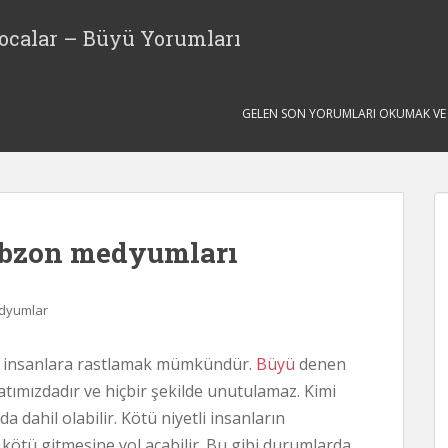
ocalar – Büyü Yorumları
GELEN SON YORUMLARI OKUMAK VE S
bzon medyumları
edyumlar
en insanlara rastlamak mümkündür.
Büyü
denen
atımızdadır ve hiçbir şekilde unutulamaz. Kimi
ahil olabilir. Kötü niyetli insanların
n kötü gitmesine yol açabilir. Bu gibi durumlarda