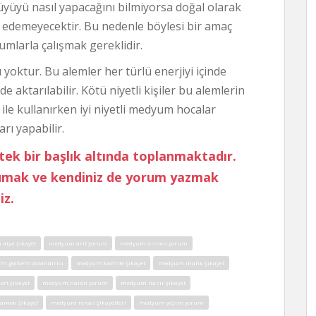
üyüyü nasıl yapacağını bilmiyorsa doğal olarak
 edemeyecektir. Bu nedenle böylesi bir amaç
yumlarla çalışmak gereklidir.
yoktur. Bu alemler her türlü enerjiyi içinde
de aktarılabilir. Kötü niyetli kişiler bu alemlerin
le kullanırken iyi niyetli medyum hocalar
rı yapabilir.
tek bir başlık altında toplanmaktadır.
kumak ve kendiniz de yorum yazmak
iz.
alya şikayet
medyum arif yorum
medyum armen yorum
m görkem dolandırıcı
medyum kamile şikayet
medyum malik şikayet
t şikayet
medyum nalan yorum
medyum nasir şikayet
amon şikayet
medyum renas şikayetleri
medyum yeşim yorum