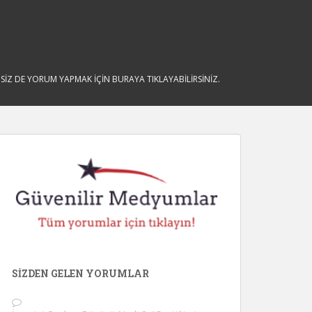
İZ DE YORUM YAPMAK İÇİN BURAYA TIKLAYABİLİRSİNİZ.
SIZDEN GELEN YORUMLAR