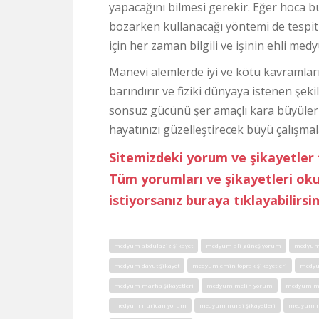
yapacağını bilmesi gerekir. Eğer hoca b
bozarken kullanacağı yöntemi de tespit
için her zaman bilgili ve işinin ehli med
Manevi alemlerde iyi ve kötü kavramları 
barındırır ve fiziki dünyaya istenen şekil
sonsuz gücünü şer amaçlı kara büyüler i
hayatınızı güzelleştirecek büyü çalışmala
Sitemizdeki yorum ve şikayetler 
Tüm yorumları ve şikayetleri o
istiyorsanız buraya tıklayabilirsin
medyum abdulaziz şikayet
medyum ali güneş yorum
medyum 
medyum davut şikayet
medyum emin toprak şikayetleri
medyu
medyum marha şikayetleri
medyum melih yorum
medyum mer
medyum nurican yorum
medyum nursi şikayetleri
medyum r