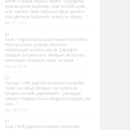
İsmet
/
Canbar Büyüsü Nedir?
: “
Geçtiğimiz
aylarda işimizi kaybettik, ufak bir büfe açtık,
tost, sandviç falan satıyoruz fakat işlerimiz
kötü gitmeye başlamıştı. İnançlı bir aileyiz,…
”
Nis 12, 21:13
Seyit
/
Papaz büyüsü yaptıranların yorumları
:
“
Ben iyi yorum yazmak istiyorum.
Memnuniyet yorumu olacak. Çalıştığım
medyum hocanın ismi: Medyum Ali Gürses.
Memuriyet sınavlarım vardı, ne kadar…
”
Şub 23, 18:42
Tuncay
/
Vefk yaptıran insanların yorumları
:
“
Allah razı olsun Medyum Ali Gürses ile
tanıştım ve vefk yaptırabildim. Çok kişiyle
çalıştım medyum hoca olduğunu söyleyen, bir
sürü…
”
May 28, 19:25
Suat
/
Vefk yaptıran insanların yorumları
: