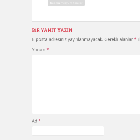
trabzon medyum hocalar
BIR YANIT YAZIN
E-posta adresiniz yayınlanmayacak.
Gerekli alanlar
*
i
Yorum
*
Ad
*