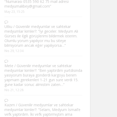
“
Numarası 0535 590 62 75 mail adresi
medyumalibey@gmail.com
”
May 23, 15:25
Utku
/
Güvenilir medyumlar ve sahtekar
medyumlar kimler?
: “
İyi geceler. Medyum Ali
Gürses ile ilgili görüşlerimi bildirmek isterim.
Olumlu yorum yapılıyor mu bu siteye
bilmiyorum ancak eğer yapılıyorsa…
”
Nis 29, 12:34
Mete
/
Güvenilir medyumlar ve sahtekar
medyumlar kimler?
: “
Ben yaptirdim yurtdisinda
yasiyorum buraya gonderdi kargoyu benim
yapmam gerekenleri 1-21 gun sure verdi 15.
gune kadar sonuc almistim zaten…
”
Nis 21, 12:28
Kazım
/
Güvenilir medyumlar ve sahtekar
medyumlar kimler?
: “
Selam, Medyum İsmail’e
vefk yaptırdım. İki vefk yaptırmıştım ama