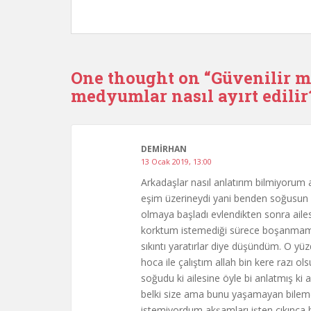
One thought on “
Güvenilir 
medyumlar nasıl ayırt edilir
DEMIRHAN
13 Ocak 2019, 13:00
Arkadaşlar nasıl anlatırım bilmiyor
eşim üzerineydi yani benden soğusun d
olmaya başladı evlendikten sonra aile
korktum istemediği sürece boşanmam i
sıkıntı yaratırlar diye düşündüm. O yü
hoca ile çalıştım allah bin kere razı o
soğudu ki ailesine öyle bi anlatmış ki 
belki size ama bunu yaşamayan bilem
istemiyordum akşamları işten çıkınca b