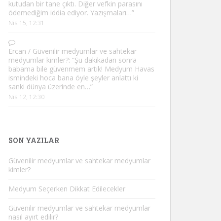
kutudan bir tane çıktı. Diğer vefkin parasını
ödemediğim iddia ediyor. Yazışmaları…
”
Nis 15, 12:31
Ercan
/
Güvenilir medyumlar ve sahtekar
medyumlar kimler?
: “
Şu dakikadan sonra
babama bile güvenmem artık! Medyum Havas
ismindeki hoca bana öyle şeyler anlattı ki
sanki dünya üzerinde en…
”
Nis 12, 12:30
SON YAZILAR
Güvenilir medyumlar ve sahtekar medyumlar
kimler?
Medyum Seçerken Dikkat Edilecekler
Güvenilir medyumlar ve sahtekar medyumlar
nasıl ayırt edilir?