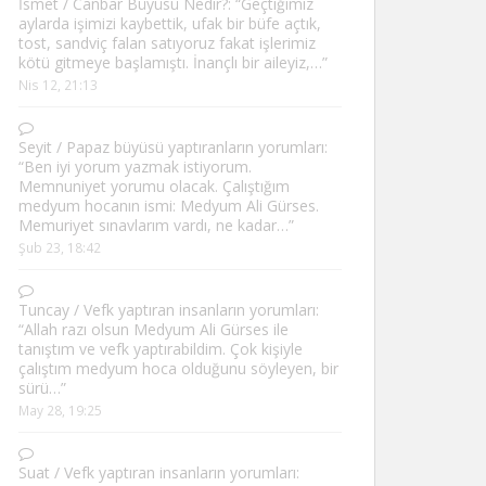
İsmet
/
Canbar Büyüsü Nedir?
: “
Geçtiğimiz
aylarda işimizi kaybettik, ufak bir büfe açtık,
tost, sandviç falan satıyoruz fakat işlerimiz
kötü gitmeye başlamıştı. İnançlı bir aileyiz,…
”
Nis 12, 21:13
Seyit
/
Papaz büyüsü yaptıranların yorumları
:
“
Ben iyi yorum yazmak istiyorum.
Memnuniyet yorumu olacak. Çalıştığım
medyum hocanın ismi: Medyum Ali Gürses.
Memuriyet sınavlarım vardı, ne kadar…
”
Şub 23, 18:42
Tuncay
/
Vefk yaptıran insanların yorumları
:
“
Allah razı olsun Medyum Ali Gürses ile
tanıştım ve vefk yaptırabildim. Çok kişiyle
çalıştım medyum hoca olduğunu söyleyen, bir
sürü…
”
May 28, 19:25
Suat
/
Vefk yaptıran insanların yorumları
: