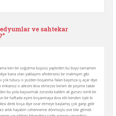
medyumlar ve sahtekar
?
”
um ama ben bir soğutma büyüsü yaptırdım bu büyü tamamen
iye bana olan yaklaşımı afedersiniz bir malmışım gibi
si çok tutucu o yüzden boşanma falan başımza iş açar diye
mkansız o ailesini ikna etmezse benim de peşime takılır
zden bu yola başvurmak zorunda kaldım ali gürses isimli bir
lsun bir haftada eşimi boşanmaya ikna etti benden öyle bi
ailesi direk boşa diye ısrar etmeye başlamış çok garip gelir
ez artık hayatım cehenneme dönmüştü eve bile gitmek
enim yaşadığımı bilseydiniz sizde aynısını yapardınız