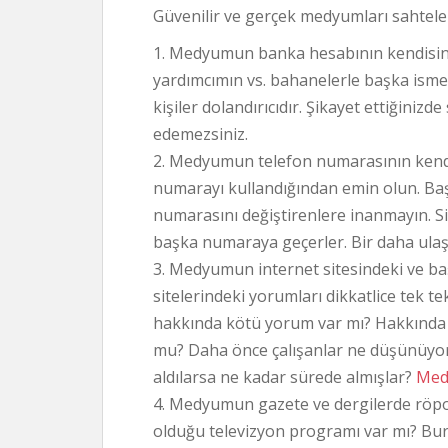
Güvenilir ve gerçek medyumları sahteler
1. Medyumun banka hesabının kendisine
yardımcımın vs. bahanelerle başka isme 
kişiler dolandırıcıdır. Şikayet ettiğinizd
edemezsiniz.
2. Medyumun telefon numarasının kendi
numarayı kullandığından emin olun. Baş
numarasını değiştirenlere inanmayın. Siz
başka numaraya geçerler. Bir daha ula
3. Medyumun internet sitesindeki ve b
sitelerindeki yorumları dikkatlice te
hakkında kötü yorum var mı? Hakkında b
mu? Daha önce çalışanlar ne düşünüyor
aldılarsa ne kadar sürede almışlar?
Med
4. Medyumun gazete ve dergilerde röpor
olduğu televizyon programı var mı? Bur