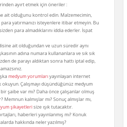
inden ayırt etmek için öneriler :
 ait olduğunu kontrol edin. Malzemecimin,
para yatırmanızı isteyenlere itibar etmeyin. Bu
e sizden para almadıklarını iddia ederler. İspat
sine ait olduğundan ve uzun süredir aynı
kasının adına numara kullananlara ve sık sık
den de parayı aldıktan sonra hattı iptal edip,
şamazsınız.
aşka
medyum yorumları
yayınlayan internet
k tek okuyun. Çalışmayı düşündüğünüz medyum
ir şaibe var mı? Daha önce çalışanlar olmuş
? Memnun kalmışlar mı? Sonuç almışlar mı,
yum şikayetleri
size ışık tutacaktır.
tajları, haberleri yayınlanmış mı? Konuk
alarda hakkında neler yazılmış?