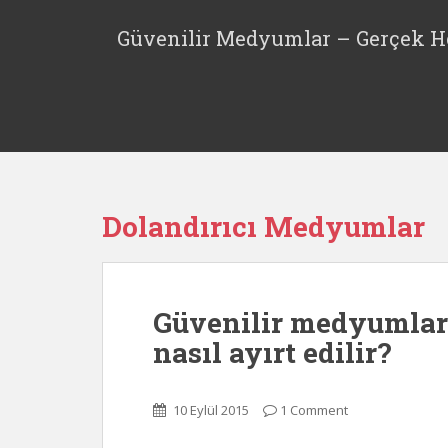
S
k
Güvenilir Medyumlar – Gerçek H
i
p
t
o
m
a
i
n
Dolandırıcı Medyumlar
c
o
n
t
Güvenilir medyumlar
e
nasıl ayırt edilir?
n
t
10 Eylül 2015
1 Comment