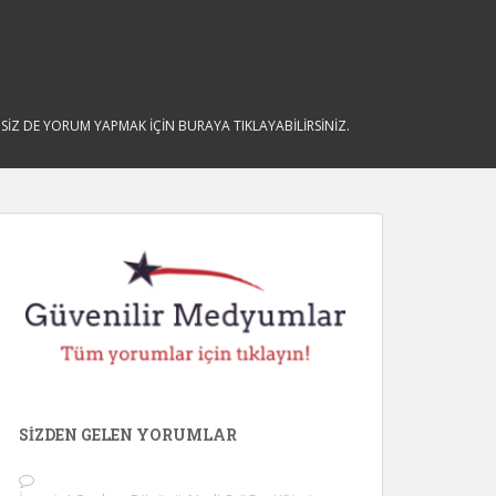
İZ DE YORUM YAPMAK İÇİN BURAYA TIKLAYABİLİRSİNİZ.
SIZDEN GELEN YORUMLAR