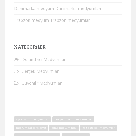
Danimarka medyum Danimarka medyumları
Trabzon medyum Trabzon medyumları
KATEGORILER
Dolandırıcı Medyumlar
Gerçek Medyumlar
Güvenilir Medyumlar
aşk büyüsü sonuç alanlar
medyum demirhan yorumları
medyum sancar şikayet
konya medyum hoca
gaziantepteki medyumlar