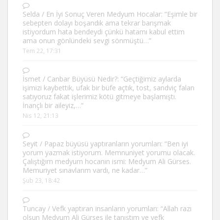
Selda
/
En İyi Sonuç Veren Medyum Hocalar
: “
Eşimle bir
sebepten dolayı boşandık ama tekrar barışmak
istiyordum hata bendeydi çünkü hatamı kabul ettim
ama onun gönlündeki sevgi sönmüştü…
”
Tem 22, 17:31
İsmet
/
Canbar Büyüsü Nedir?
: “
Geçtiğimiz aylarda
işimizi kaybettik, ufak bir büfe açtık, tost, sandviç falan
satıyoruz fakat işlerimiz kötü gitmeye başlamıştı.
İnançlı bir aileyiz,…
”
Nis 12, 21:13
Seyit
/
Papaz büyüsü yaptıranların yorumları
: “
Ben iyi
yorum yazmak istiyorum. Memnuniyet yorumu olacak.
Çalıştığım medyum hocanın ismi: Medyum Ali Gürses.
Memuriyet sınavlarım vardı, ne kadar…
”
Şub 23, 18:42
Tuncay
/
Vefk yaptıran insanların yorumları
: “
Allah razı
olsun Medyum Ali Gürses ile tanıştım ve vefk