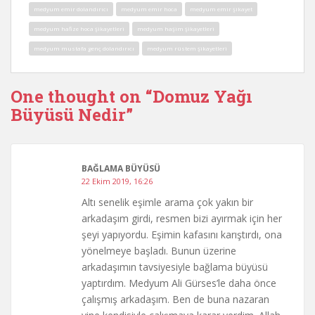
medyum emir dolandırıcı
medyum emir hoca
medyum emir şikayet
medyum hafize hoca şikayetleri
medyum haşim şikayetleri
medyum mustafa genç dolandırıcı
medyum rüstem şikayetleri
One thought on “
Domuz Yağı
Büyüsü Nedir
”
BAĞLAMA BÜYÜSÜ
22 Ekim 2019, 16:26
Altı senelik eşimle arama çok yakın bir
arkadaşım girdi, resmen bizi ayırmak için her
şeyi yapıyordu. Eşimin kafasını karıştırdı, ona
yönelmeye başladı. Bunun üzerine
arkadaşımın tavsiyesiyle bağlama büyüsü
yaptırdım. Medyum Ali Gürses’le daha önce
çalışmış arkadaşım. Ben de buna nazaran