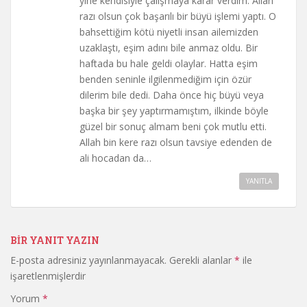
yine kendisiyle çalışmaya karar verdim. Allah
razı olsun çok başarılı bir büyü işlemi yaptı. O
bahsettiğim kötü niyetli insan ailemizden
uzaklaştı, eşim adını bile anmaz oldu. Bir
haftada bu hale geldi olaylar. Hatta eşim
benden seninle ilgilenmediğim için özür
dilerim bile dedi. Daha önce hiç büyü veya
başka bir şey yaptırmamıştım, ilkinde böyle
güzel bir sonuç almam beni çok mutlu etti.
Allah bin kere razı olsun tavsiye edenden de
ali hocadan da…
YANITLA
BIR YANIT YAZIN
E-posta adresiniz yayınlanmayacak.
Gerekli alanlar
*
ile
işaretlenmişlerdir
Yorum
*