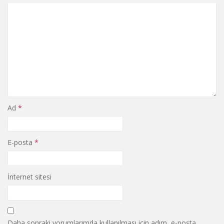
Ad
*
E-posta
*
İnternet sitesi
Daha sonraki yorumlarımda kullanılması için adım, e-posta