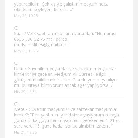
yaptırabildim. Çok kişiyle çalıştım medyum hoca
olduğunu söyleyen, bir sürü…
”
May 28, 19:25
Suat
/
Vefk yaptıran insanların yorumları
: “
Numarası
0535 590 62 75 mail adresi
medyumalibey@gmail.com
”
May 23, 15:25
Utku
/
Güvenilir medyumlar ve sahtekar medyumlar
kimler?
: “
İyi geceler. Medyum Ali Gürses ile ilgili
görüşlerimi bildirmek isterim. Olumlu yorum yapılıyor
mu bu siteye bilmiyorum ancak eğer yapılıyorsa…
”
Nis 29, 12:34
Mete
/
Güvenilir medyumlar ve sahtekar medyumlar
kimler?
: “
Ben yaptirdim yurtdisinda yasiyorum buraya
gonderdi kargoyu benim yapmam gerekenleri 1-21 gun
sure verdi 15. gune kadar sonuc almistim zaten…
”
Nis 21, 12:28