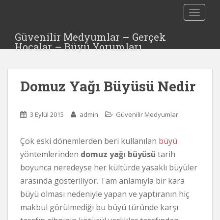
S
TOGGLE
k
i
Güvenilir Medyumlar – Gerçek
p
Hocalar – Büyü Yorumları
t
o
m
Domuz Yağı Büyüsü Nedir
a
i
n
3 Eylül 2015
admin
Güvenilir Medyumlar
c
o
Çok eski dönemlerden beri kullanılan
büyü
n
t
yöntemlerinden
domuz yağı büyüsü
tarih
e
boyunca neredeyse her kültürde yasaklı büyüler
n
arasında gösteriliyor. Tam anlamıyla bir kara
t
büyü olması nedeniyle yapan ve yaptıranın hiç
makbul görülmediği bu büyü türünde karşı