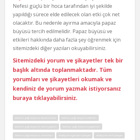
Nefesi güçlü bir hoca tarafından iyi şekilde
yapıldığı sürece elde edilecek olan etki çok net
olacaktır. Bu nedenle ayırma amacıyla papaz
büyüsü tercih edilmelidir. Papaz büyüsü ve
etkileri hakkında daha fazla şey öğrenmek için
sitemizdeki diğer yazıları okuyabilirsiniz.
Sitemizdeki yorum ve şikayetler tek bir
başlık altında toplanmaktadır. Tüm
yorumları ve şikayetleri okumak ve
kendiniz de yorum yazmak istiyorsanız
buraya tıklayabilirsiniz.
domuz yağı büyüsü bozdurmak
domuz yağı büyüsü etkileri
domuz yağı büyüsü nasıl yapılır
domuz yağı büyüsü yapanlar
domuz yağı büyüsü zararları
medyum agostan şikayet
medyum akif şikayet