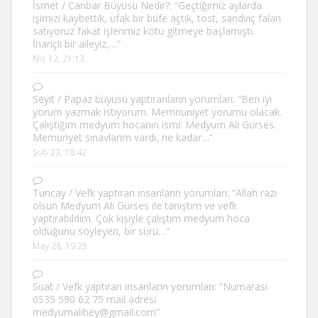
İsmet
/
Canbar Büyüsü Nedir?
: “
Geçtiğimiz aylarda
işimizi kaybettik, ufak bir büfe açtık, tost, sandviç falan
satıyoruz fakat işlerimiz kötü gitmeye başlamıştı.
İnançlı bir aileyiz,…
”
Nis 12, 21:13
Seyit
/
Papaz büyüsü yaptıranların yorumları
: “
Ben iyi
yorum yazmak istiyorum. Memnuniyet yorumu olacak.
Çalıştığım medyum hocanın ismi: Medyum Ali Gürses.
Memuriyet sınavlarım vardı, ne kadar…
”
Şub 23, 18:42
Tuncay
/
Vefk yaptıran insanların yorumları
: “
Allah razı
olsun Medyum Ali Gürses ile tanıştım ve vefk
yaptırabildim. Çok kişiyle çalıştım medyum hoca
olduğunu söyleyen, bir sürü…
”
May 28, 19:25
Suat
/
Vefk yaptıran insanların yorumları
: “
Numarası
0535 590 62 75 mail adresi
medyumalibey@gmail.com
”