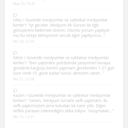
May 23, 15:25
Utku
/
Güvenilir medyumlar ve sahtekar medyumlar
kimler?
: “
İyi geceler. Medyum Ali Gürses ile ilgili
görüşlerimi bildirmek isterim. Olumlu yorum yapılıyor
mu bu siteye bilmiyorum ancak eğer yapılıyorsa…
”
Nis 29, 12:34
Mete
/
Güvenilir medyumlar ve sahtekar medyumlar
kimler?
: “
Ben yaptirdim yurtdisinda yasiyorum buraya
gonderdi kargoyu benim yapmam gerekenleri 1-21 gun
sure verdi 15. gune kadar sonuc almistim zaten…
”
Nis 21, 12:28
Kazım
/
Güvenilir medyumlar ve sahtekar medyumlar
kimler?
: “
Selam, Medyum İsmail’e vefk yaptırdım. İki
vefk yaptırmıştım ama kutudan bir tane çıktı. Diğer
vefkin parasını ödemediğim iddia ediyor. Yazışmaları…
”
Nis 15, 12:31