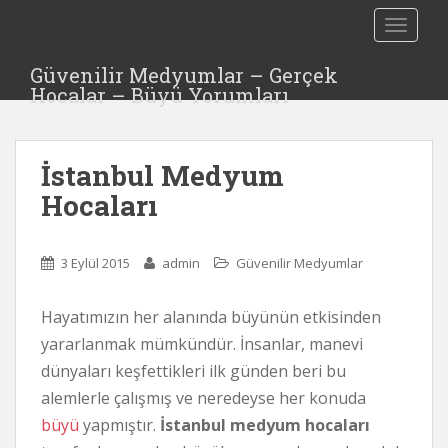
S
TOGGLE
k
i
Güvenilir Medyumlar – Gerçek
p
Hocalar – Büyü Yorumları
t
o
m
İstanbul Medyum
a
i
Hocaları
n
c
o
3 Eylül 2015
admin
Güvenilir Medyumlar
n
t
Hayatımızın her alanında büyünün etkisinden
e
yararlanmak mümkündür. İnsanlar, manevi
n
dünyaları keşfettikleri ilk günden beri bu
t
alemlerle çalışmış ve neredeyse her konuda
büyü
yapmıştır.
İstanbul medyum hocaları