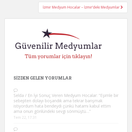
İzmir Medyum Hocalar – İzmir’deki Medyumlar
SIZDEN GELEN YORUMLAR
Selda
/
En İyi Sonuç Veren Medyum Hocalar
: “
Eşimle bir
sebepten dolayı boşandık ama tekrar barışmak
istiyordum hata bendeydi çünkü hatamı kabul ettim
ama onun gönlündeki sevgi sönmüştü…
”
Tem 22, 17:31