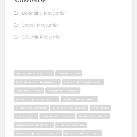
KATEGORILER
Dolandırıcı Medyumlar
Gerçek Medyumlar
Güvenilir Medyumlar
medyum barbaros yorumlar
medyum bahtiyar
hollanda medyum hoca arıyorum
rotterdam büyü yapan hocalar
konya medyum hoca
medyum yasin sahtekar
medyum ali gürses sahtekar mı
ali gürses canbar büyüsü
ali hoca medyum yorum
ali gürses medyum şikayet
medyum tara
adana medyum
medyum şehmus şikayet
ali gürses büyü bozma
canbar büyüsü nasıl yapılır
ali gürses yıldızname
medyum ali gürses dolandırıcı mı
medyum atahan yorumları