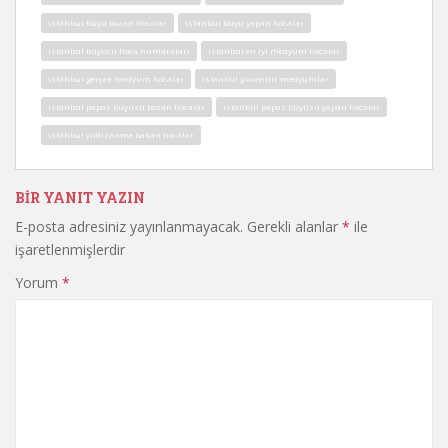
istanbul büyü bozan hocalar
istanbul büyü yapan hocalar
istanbul büyücü hoca numaraları
istanbul en iyi medyum hocalar
istanbul gerçek medyum hocalar
istanbul güvenilir medyumlar
istanbul papaz büyüsü bozan hocalar
istanbul papaz büyüsü yapan hocalar
istanbul yıldızname bakan hocalar
BIR YANIT YAZIN
E-posta adresiniz yayınlanmayacak.
Gerekli alanlar
*
ile
işaretlenmişlerdir
Yorum
*