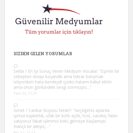
SIZDEN GELEN YORUMLAR
Selda
/
En İyi Sonuç Veren Medyum Hocalar
: “
Eşimle bir
sebepten dolayı boşandık ama tekrar barışmak
istiyordum hata bendeydi çünkü hatamı kabul ettim
ama onun gönlündeki sevgi sönmüştü…
”
Tem 22, 17:31
İsmet
/
Canbar Büyüsü Nedir?
: “
Geçtiğimiz aylarda
işimizi kaybettik, ufak bir büfe açtık, tost, sandviç falan
satıyoruz fakat işlerimiz kötü gitmeye başlamıştı.
İnançlı bir aileyiz,…
”
Nis 12, 21:13