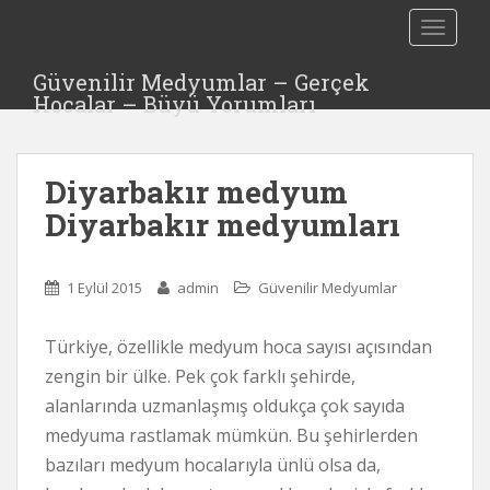
S
TOGGLE
k
i
Güvenilir Medyumlar – Gerçek
p
Hocalar – Büyü Yorumları
t
o
m
Diyarbakır medyum
a
i
Diyarbakır medyumları
n
c
o
1 Eylül 2015
admin
Güvenilir Medyumlar
n
t
Türkiye, özellikle medyum hoca sayısı açısından
e
zengin bir ülke. Pek çok farklı şehirde,
n
alanlarında uzmanlaşmış oldukça çok sayıda
t
medyuma rastlamak mümkün. Bu şehirlerden
bazıları medyum hocalarıyla ünlü olsa da,