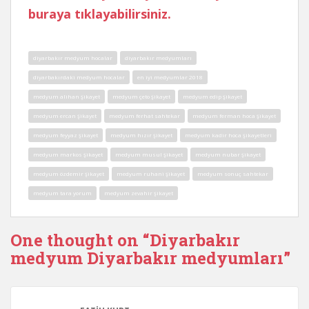
buraya tıklayabilirsiniz.
diyarbakır medyum hocalar
diyarbakır medyumları
diyarbakırdaki medyum hocalar
en iyi medyumlar 2018
medyum alihan şikayet
medyum çeto şikayet
medyum edip şikayet
medyum ercan şikayet
medyum ferhat sahtekar
medyum ferman hoca şikayet
medyum feyyaz şikayet
medyum hızır şikayet
medyum kadir hoca şikayetleri
medyum markos şikayet
medyum musul şikayet
medyum nubar şikayet
medyum özdemir şikayet
medyum ruhani şikayet
medyum sonuç sahtekar
medyum tara yorum
medyum zevahir şikayet
One thought on “
Diyarbakır
medyum Diyarbakır medyumları
”