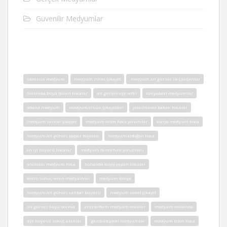
Güvenilir Medyumlar
samsun medyum
medyum zihni şikayet
medyum ali gürses ile çalışanlar
hollanda büyü bozan hocalar
ali gürses aşk vefki
konyadaki medyumlar
adana medyum
medyum ersun şikayetleri
yıldızname bakan hocalar
medyum sancar şikayet
medyum bilen hoca yorumlar
konya medyum hoca
medyum ali gürses papaz büyüsü
medyum erdoğan hoca
en iyi büyücü hocalar
medyum demirhan yorumları
alkmaar medyum hoca
hollanda büyü yapan hocalar
kesin sonuç veren medyumlar
medyum konya
medyum ali gürses canbar büyüsü
medyum sedat şikayet
ali gürses büyü bozma
amsterdam medyum hocalar
medyum hollanda
aşk büyüsü sonuç alanlar
gaziantepteki medyumlar
medyum bilen hoca