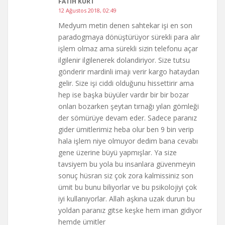
FATIH KURT
12 Ağustos 2018, 02:49
Medyum metin denen sahtekar işi en son
paradogmaya dönüştürüyor sürekli para alır
işlem olmaz ama sürekli sizin telefonu açar
ilgilenir ilgilenerek dolandiriyor. Size tutsu
gönderir mardinli imajı verir kargo hataydan
gelir. Size işi ciddi olduğunu hissettirir ama
hep ise başka büyüler vardır bir bir bozar
onları bozarken şeytan tırnağı yılan gömleği
der sömürüye devam eder. Sadece paranız
gider ümitlerimiz heba olur ben 9 bin verip
hala işlem niye olmuyor dedim bana cevabı
gene üzerine büyü yapmışlar. Ya size
tavsiyem bu yola bu insanlara güvenmeyin
sonuç hüsran siz çok zora kalmissiniz son
ümit bu bunu biliyorlar ve bu psikolojiyi çok
iyi kullanıyorlar. Allah aşkına uzak durun bu
yoldan paranız gitse keşke hem iman gidiyor
hemde ümitler