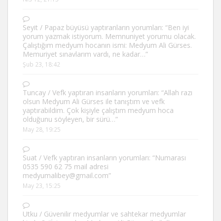
Seyit
/
Papaz büyüsü yaptıranların yorumları
: “
Ben iyi
yorum yazmak istiyorum. Memnuniyet yorumu olacak.
Çalıştığım medyum hocanın ismi: Medyum Ali Gürses.
Memuriyet sınavlarım vardı, ne kadar…
”
Şub 23, 18:42
Tuncay
/
Vefk yaptıran insanların yorumları
: “
Allah razı
olsun Medyum Ali Gürses ile tanıştım ve vefk
yaptırabildim. Çok kişiyle çalıştım medyum hoca
olduğunu söyleyen, bir sürü…
”
May 28, 19:25
Suat
/
Vefk yaptıran insanların yorumları
: “
Numarası
0535 590 62 75 mail adresi
medyumalibey@gmail.com
”
May 23, 15:25
Utku
/
Güvenilir medyumlar ve sahtekar medyumlar