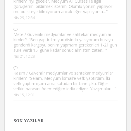
kimler?
: “
İyi geceler. Medyum Ali Gürses ile ilgili
görüşlerimi bildirmek isterim. Olumlu yorum yapılıyor
mu bu siteye bilmiyorum ancak eğer yapılıyorsa…
”
Nis 29, 12:34
Mete
/
Güvenilir medyumlar ve sahtekar medyumlar
kimler?
: “
Ben yaptirdim yurtdisinda yasiyorum buraya
gonderdi kargoyu benim yapmam gerekenleri 1-21 gun
sure verdi 15. gune kadar sonuc almistim zaten…
”
Nis 21, 12:28
Kazım
/
Güvenilir medyumlar ve sahtekar medyumlar
kimler?
: “
Selam, Medyum İsmail’e vefk yaptırdım. İki
vefk yaptırmıştım ama kutudan bir tane çıktı. Diğer
vefkin parasını ödemediğim iddia ediyor. Yazışmaları…
”
Nis 15, 12:31
SON YAZILAR