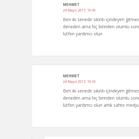
MEHMET
24 Mayıs 2017, 19:30
Ben iki senedir sıkıntı içindeyim gitme
denedim ama hiç birinden olumlu son
lütfen yardımcı olun
MEHMET
24 Mayıs 2017, 19:33
Ben iki senedir sıkıntı içindeyim gitme
denedim ama hiç birinden olumlu son
lütfen yardımcı olun artık sahte med