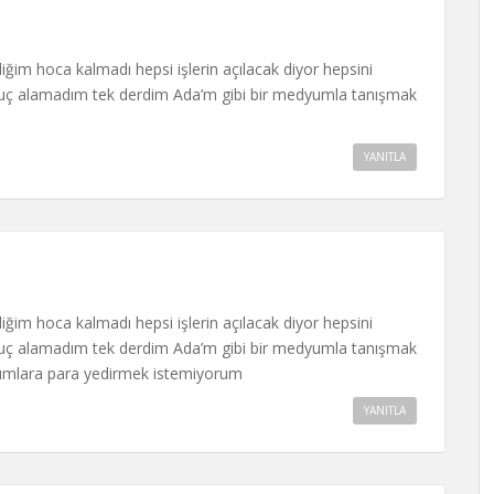
diğim hoca kalmadı hepsi işlerin açılacak diyor hepsini
uç alamadım tek derdim Ada’m gibi bir medyumla tanışmak
YANITLA
diğim hoca kalmadı hepsi işlerin açılacak diyor hepsini
uç alamadım tek derdim Ada’m gibi bir medyumla tanışmak
yumlara para yedirmek istemiyorum
YANITLA