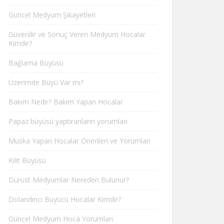
Güncel Medyum Şikayetleri
Güvenilir ve Sonuç Veren Medyum Hocalar
Kimdir?
Bağlama Büyüsü
Üzerimde Büyü Var mı?
Bakım Nedir? Bakım Yapan Hocalar
Papaz büyüsü yaptıranların yorumları
Muska Yapan Hocalar Önerileri ve Yorumları
Kilit Büyüsü
Dürüst Medyumlar Nereden Bulunur?
Dolandırıcı Büyücü Hocalar Kimdir?
Güncel Medyum Hoca Yorumları