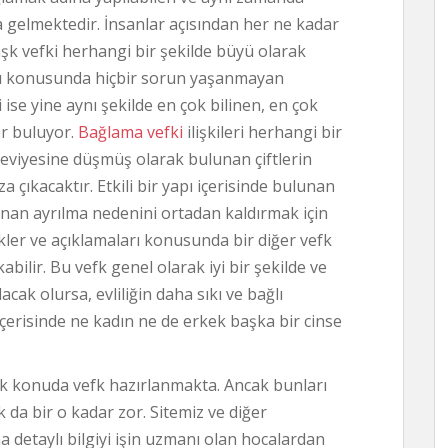
a gelmektedir. İnsanlar açısından her ne kadar
aşk vefki herhangi bir şekilde büyü olarak
sı konusunda hiçbir sorun yaşanmayan
 ise yine aynı şekilde en çok bilinen, en çok
er buluyor.
Bağlama vefki
ilişkileri herhangi bir
viyesine düşmüş olarak bulunan çiftlerin
a çıkacaktır. Etkili bir yapı içerisinde bulunan
unan ayrılma nedenini ortadan kaldırmak için
kler ve açıklamaları konusunda bir diğer vefk
abilir. Bu vefk genel olarak iyi bir şekilde ve
ak olursa, evliliğin daha sıkı ve bağlı
içerisinde ne kadın ne de erkek başka bir cinse
ok konuda vefk hazırlanmakta. Ancak bunları
 da bir o kadar zor. Sitemiz ve diğer
a detaylı bilgiyi işin uzmanı olan hocalardan