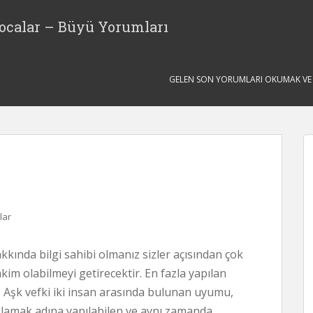
ocalar – Büyü Yorumları
GELEN SON YORUMLARI OKUMAK VE S
lar
akkında bilgi sahibi olmanız sizler açısından çok
kim olabilmeyi getirecektir. En fazla yapılan
. Aşk vefki iki insan arasında bulunan uyumu,
ağlamak adına yapılabilen ve aynı zamanda