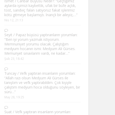
İsmet
/
Canbar Büyüsü Nedir?
: “
Geçtiğimiz
aylarda işimizi kaybettik, ufak bir büfe açtık,
tost, sandviç falan satıyoruz fakat işlerimiz
kötü gitmeye başlamıştı. İnançlı bir aileyiz,…
”
Nis 12, 21:13
Seyit
/
Papaz büyüsü yaptıranların yorumları
:
“
Ben iyi yorum yazmak istiyorum.
Memnuniyet yorumu olacak. Çalıştığım
medyum hocanın ismi: Medyum Ali Gürses.
Memuriyet sınavlarım vardı, ne kadar…
”
Şub 23, 18:42
Tuncay
/
Vefk yaptıran insanların yorumları
:
“
Allah razı olsun Medyum Ali Gürses ile
tanıştım ve vefk yaptırabildim. Çok kişiyle
çalıştım medyum hoca olduğunu söyleyen, bir
sürü…
”
May 28, 19:25
Suat
/
Vefk yaptıran insanların yorumları
: