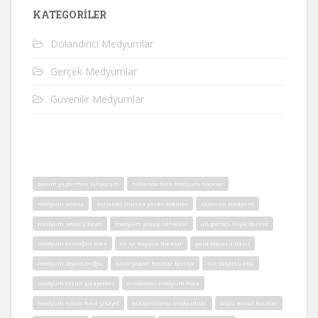
KATEGORILER
Dolandırıcı Medyumlar
Gerçek Medyumlar
Güvenilir Medyumlar
bakım yaptırmak istiyorum
hollanda türk medyum hocalar
medyum adana
hollanda muska yazan hocalar
samsun medyum
medyum sedat şikayet
medyum yakup sahtekar
ali gürses büyü bozma
medyum armağan hoca
en iyi büyücü hocalar
para büyüsü nasıl
medyum zeynel eroğlu
büyü yapan hocalar tavsiye
aşk büyüsü ekşi
medyum ersun şikayetleri
eindhoven medyum hoca
medyum islam hoca şikayet
eskişehirdeki medyumlar
büyü bozan hocalar