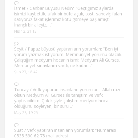
İsmet
/
Canbar Büyüsü Nedir?
: “
Geçtiğimiz aylarda
işimizi kaybettik, ufak bir büfe açtık, tost, sandviç falan
satıyoruz fakat işlerimiz kötü gitmeye başlamıştı.
İnançlı bir aileyiz,…
”
Nis 12, 21:13
Seyit
/
Papaz büyüsü yaptıranların yorumları
: “
Ben iyi
yorum yazmak istiyorum. Memnuniyet yorumu olacak.
Çalıştığım medyum hocanın ismi: Medyum Ali Gürses.
Memuriyet sınavlarım vardı, ne kadar…
”
Şub 23, 18:42
Tuncay
/
Vefk yaptıran insanların yorumları
: “
Allah razı
olsun Medyum Ali Gürses ile tanıştım ve vefk
yaptırabildim. Çok kişiyle çalıştım medyum hoca
olduğunu söyleyen, bir sürü…
”
May 28, 19:25
Suat
/
Vefk yaptıran insanların yorumları
: “
Numarası
0535 590 62 75 mail adresi