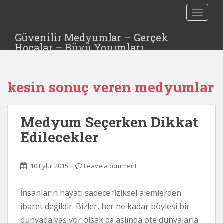
S
TOGGLE
k
i
Güvenilir Medyumlar – Gerçek
p
Hocalar – Büyü Yorumları
t
o
m
kesin sonuç veren medyumlar
a
i
n
Medyum Seçerken Dikkat
c
o
Edilecekler
n
t
e
10 Eylül 2015
Leave a comment
n
t
İnsanların hayatı sadece fiziksel alemlerden
ibaret değildir. Bizler, her ne kadar böylesi bir
dünyada yaşıyor olsak da aslında öte dünyalarla