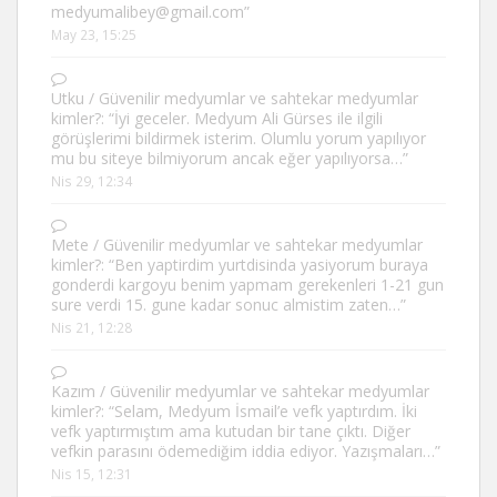
medyumalibey@gmail.com
”
May 23, 15:25
Utku
/
Güvenilir medyumlar ve sahtekar medyumlar
kimler?
: “
İyi geceler. Medyum Ali Gürses ile ilgili
görüşlerimi bildirmek isterim. Olumlu yorum yapılıyor
mu bu siteye bilmiyorum ancak eğer yapılıyorsa…
”
Nis 29, 12:34
Mete
/
Güvenilir medyumlar ve sahtekar medyumlar
kimler?
: “
Ben yaptirdim yurtdisinda yasiyorum buraya
gonderdi kargoyu benim yapmam gerekenleri 1-21 gun
sure verdi 15. gune kadar sonuc almistim zaten…
”
Nis 21, 12:28
Kazım
/
Güvenilir medyumlar ve sahtekar medyumlar
kimler?
: “
Selam, Medyum İsmail’e vefk yaptırdım. İki
vefk yaptırmıştım ama kutudan bir tane çıktı. Diğer
vefkin parasını ödemediğim iddia ediyor. Yazışmaları…
”
Nis 15, 12:31