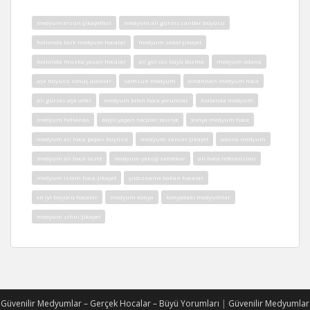
medyum ersun şikayetleri
medyum ali gürses canbar büyüsü
hollanda türk medyum hocalar
medyum sedat şikayet
hollanda muska yazan hocalar
ali gürses büyü bozma
medyum adana
aşk büyüsü sonuç alanlar
samsun medyum
eindhoven medyum hoca
ali gürses aşk vefki
medyum bilen hoca yorumlar
hollanda medyum
medyum hollanda
büyü yapan hocalar tavsiye
konya medyum hoca
medyum ali hoca papaz büyüsü
medyum sancar şikayet
adana medyum
medyum ali hoca ücret
medyum yakup sahtekar
ali hoca referansları
medyum islam hoca şikayet
yıldızname bakan hocalar
en iyi büyücü hocalar
medyum konya
konyadaki medyumlar
medyum zihni şikayet
Güvenilir Medyumlar – Gerçek Hocalar – Büyü Yorumları
|
Güvenilir Medyumlar