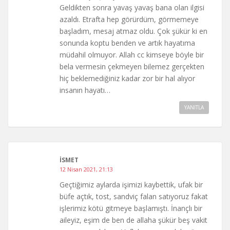
Geldikten sonra yavaş yavaş bana olan ilgisi
azaldı. Etrafta hep görürdüm, görmemeye
başladım, mesaj atmaz oldu. Çok şükür ki en
sonunda koptu benden ve artık hayatıma
müdahil olmuyor. Allah cc kimseye böyle bir
bela vermesin çekmeyen bilemez gerçekten
hiç beklemediğiniz kadar zor bir hal alıyor
insanın hayatı…
YANITLA
İSMET
12 Nisan 2021, 21:13
Geçtiğimiz aylarda işimizi kaybettik, ufak bir
büfe açtık, tost, sandviç falan satıyoruz fakat
işlerimiz kötü gitmeye başlamıştı. İnançlı bir
aileyiz, eşim de ben de allaha şükür beş vakit