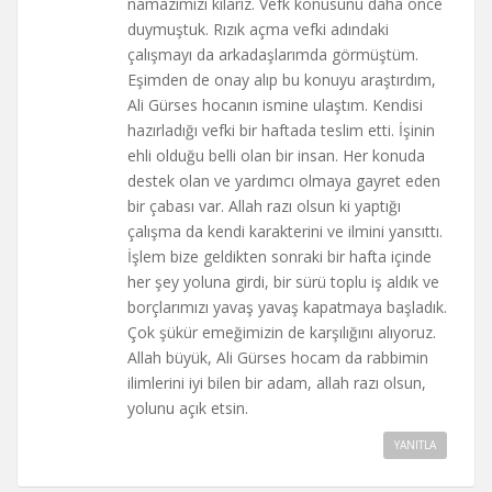
namazımızı kılarız. Vefk konusunu daha önce
duymuştuk. Rızık açma vefki adındaki
çalışmayı da arkadaşlarımda görmüştüm.
Eşimden de onay alıp bu konuyu araştırdım,
Ali Gürses hocanın ismine ulaştım. Kendisi
hazırladığı vefki bir haftada teslim etti. İşinin
ehli olduğu belli olan bir insan. Her konuda
destek olan ve yardımcı olmaya gayret eden
bir çabası var. Allah razı olsun ki yaptığı
çalışma da kendi karakterini ve ilmini yansıttı.
İşlem bize geldikten sonraki bir hafta içinde
her şey yoluna girdi, bir sürü toplu iş aldık ve
borçlarımızı yavaş yavaş kapatmaya başladık.
Çok şükür emeğimizin de karşılığını alıyoruz.
Allah büyük, Ali Gürses hocam da rabbimin
ilimlerini iyi bilen bir adam, allah razı olsun,
yolunu açık etsin.
YANITLA