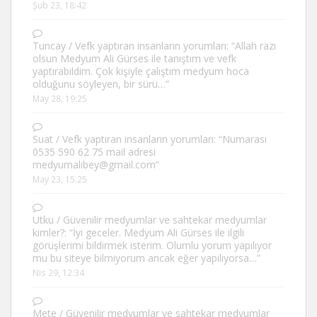
Şub 23, 18:42
Tuncay
/
Vefk yaptıran insanların yorumları
: “
Allah razı
olsun Medyum Ali Gürses ile tanıştım ve vefk
yaptırabildim. Çok kişiyle çalıştım medyum hoca
olduğunu söyleyen, bir sürü…
”
May 28, 19:25
Suat
/
Vefk yaptıran insanların yorumları
: “
Numarası
0535 590 62 75 mail adresi
medyumalibey@gmail.com
”
May 23, 15:25
Utku
/
Güvenilir medyumlar ve sahtekar medyumlar
kimler?
: “
İyi geceler. Medyum Ali Gürses ile ilgili
görüşlerimi bildirmek isterim. Olumlu yorum yapılıyor
mu bu siteye bilmiyorum ancak eğer yapılıyorsa…
”
Nis 29, 12:34
Mete
/
Güvenilir medyumlar ve sahtekar medyumlar