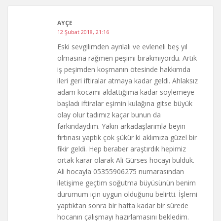
AYÇE
12 Şubat 2018, 21:16
Eski sevgilimden ayrılalı ve evleneli beş yıl
olmasına rağmen peşimi bırakmıyordu. Artık
iş peşimden koşmanın ötesinde hakkımda
ileri geri iftiralar atmaya kadar geldi. Ahlaksız
adam kocamı aldattığıma kadar söylemeye
başladı iftiralar eşimin kulağına gitse büyük
olay olur tadımız kaçar bunun da
farkındaydım. Yakın arkadaşlarımla beyin
fırtınası yaptık çok şükür ki aklımıza güzel bir
fikir geldi. Hep beraber araştırdık hepimiz
ortak karar olarak Ali Gürses hocayı bulduk.
Ali hocayla 05355906275 numarasından
iletişime geçtim soğutma büyüsünün benim
durumum için uygun olduğunu belirtti. İşlemi
yaptıktan sonra bir hafta kadar bir sürede
hocanın çalışmayı hazırlamasını bekledim.