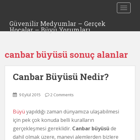
S
TOGGLE
k
i
Güvenilir Medyumlar – Gerçek
p
Hocalar – Büyü Yorumları
t
o
m
canbar büyüsü sonuç alanlar
a
i
n
Canbar Büyüsü Nedir?
c
o
n
9 Eylül 2015
2 Comments
t
e
n
Büyü
yapıldığı zaman dünyamıza ulaşabilmesi
t
için pek çok konuda belli kuralların
gerçekleşmesi gereklidir.
Canbar büyüsü
de
dahil olmak üzere, manevi alemlerden bizlere