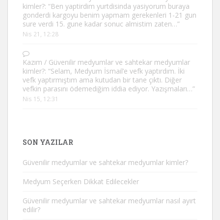
kimler?
: “
Ben yaptirdim yurtdisinda yasiyorum buraya
gonderdi kargoyu benim yapmam gerekenleri 1-21 gun
sure verdi 15. gune kadar sonuc almistim zaten…
”
Nis 21, 12:28
Kazım
/
Güvenilir medyumlar ve sahtekar medyumlar
kimler?
: “
Selam, Medyum İsmail’e vefk yaptırdım. İki
vefk yaptırmıştım ama kutudan bir tane çıktı. Diğer
vefkin parasını ödemediğim iddia ediyor. Yazışmaları…
”
Nis 15, 12:31
SON YAZILAR
Güvenilir medyumlar ve sahtekar medyumlar kimler?
Medyum Seçerken Dikkat Edilecekler
Güvenilir medyumlar ve sahtekar medyumlar nasıl ayırt
edilir?