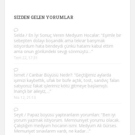
SIZDEN GELEN YORUMLAR
Selda
/
En İyi Sonuç Veren Medyum Hocalar
: “
Eşimle bir
sebepten dolayı boşandık ama tekrar barışmak
istiyordum hata bendeydi çünkü hatamı kabul ettim
ama onun gönlündeki sevgi sönmüştü…
”
Tem 22, 17:31
İsmet
/
Canbar Büyüsü Nedir?
: “
Geçtiğimiz aylarda
işimizi kaybettik, ufak bir büfe açtık, tost, sandviç falan
satıyoruz fakat işlerimiz kötü gitmeye başlamıştı.
İnançlı bir aileyiz,…
”
Nis 12, 21:13
Seyit
/
Papaz büyüsü yaptıranların yorumları
: “
Ben iyi
yorum yazmak istiyorum. Memnuniyet yorumu olacak.
Çalıştığım medyum hocanın ismi: Medyum Ali Gürses.
Memuriyet sınavlarım vardı, ne kadar…
”